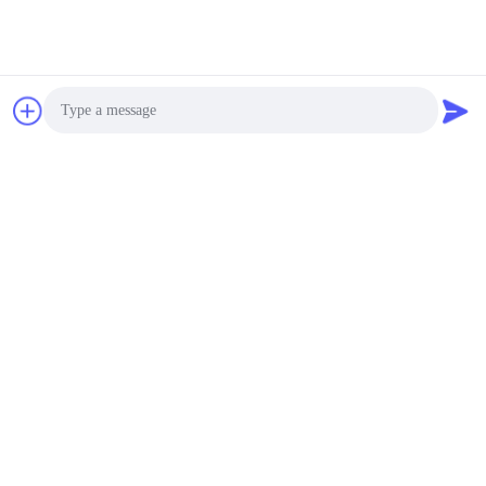
H1850R เครื่องหมุนเหวี่ยง
ความเร็วสูง 18500rpm
แบบแช่เย็น สำหรับใช้ใน
ห้องปฏิบัติการ พร้อมใบรับ
$3,200-3,600 MOQ:1
รอง
ติดต่อ
CE/TUV/ISO9001:2008
และระดับเสียง <65dB(A)
L600A Blood Centrifuge
ความเร็วต่ำสำหรับ Blood
Bank Center 12*15ml
Photo
Angle Rotor
$750 ~$950/set MOQ:1 ชุด
Video Call
ติดต่อ
Audio Call
เครื่องหลอมศูนย์กลาง
ความเร็วต่ําบนโต๊ะ L500-
A 5000rpm ความเร็ว
สูงสุด
$780.00/sets 1-2 sets MOQ:1 ชุด