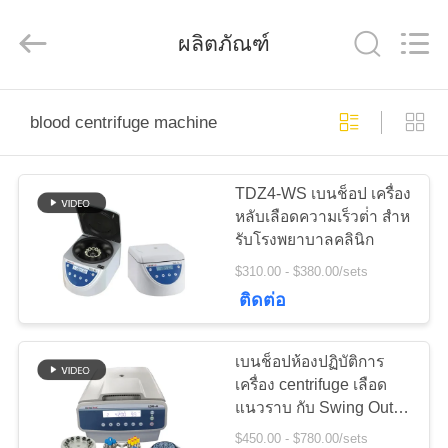
-
2025
Hunan
Xiangyi
ผลิตภัณฑ์
Laboratory
Instrument
Development
Co.,
Ltd..
บ้าน
All
blood centrifuge machine
Rights
Reserved.
สินค้า
TDZ4-WS เบนช็อป เครื่อง
หลับเลือดความเร็วต่ํา สําห
รับโรงพยาบาลคลินิก
เกี่ยว
$310.00 - $380.00/sets
ติดต่อ
กับ
เรา
เบนช็อปห้องปฏิบัติการ
เครื่อง centrifuge เลือด
แนวราบ กับ Swing Out
ทัวร์
Bucket Rotor
$450.00 - $780.00/sets