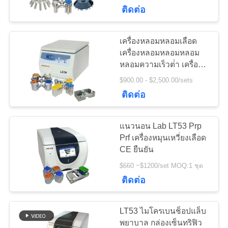
ติดต่อ
โรงงาน
เครื่องหลอมหลอมเลือด
การ
เครื่องหลอมหลอมหลอม
หลอมความเร็วต่ํา เครื่อง
ควบคุม
หลอมหลอมหลอมหลอม
$900.00 - $2,500.00/sets
หลอมหลอมหลอมขนาด
ติดต่อ
คุณภาพ
ใหญ่ L550
แนวนอน Lab LT53 Prp
ติดต่อ
Prf เครื่องหมุนเหวี่ยงเลือด
CE ยืนยัน
เรา
$660 ~$1200/set MOQ:1 ชุด
ติดต่อ
ข่าว
LT53 ไมโครเบนช็อปแล็บ
พยาบาล กล่องเซ็นทริฟิว