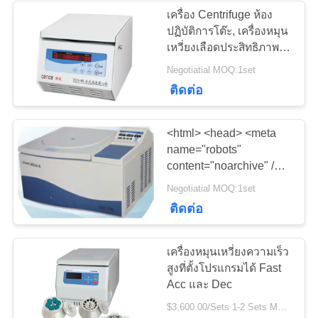
เครื่อง Centrifuge ห้อง
ปฏิบัติการโต๊ะ, เครื่องหมุน
เหวี่ยงเลือดประสิทธิภาพที่
ดีเยี่ยม
Negotiatial MOQ:1set
ติดต่อ
<html> <head> <meta
name="robots"
content="noarchive" />
<meta
Negotiatial MOQ:1set
name="googlebot"
ติดต่อ
content="nosnippet" />
</head> <body> <div
align=center> <h3>Error.
เครื่องหมุนเหวี่ยงความเร็ว
Page cannot be
สูงที่ตั้งโปรแกรมได้ Fast
displayed. Please
Acc และ Dec
contact your service
$3,600.00/Sets 1-2 Sets MOQ:1set
provider for more details.