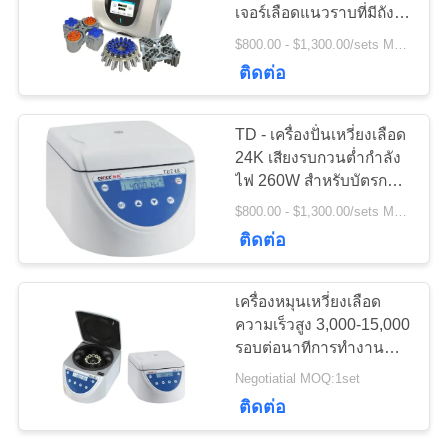
เจอร์เลือดแนวราบที่มีถัง
กรณี
สวิง
$800.00 - $1,300.00/sets MOQ:1 ชุด
ติดต่อ
VR
TD - เครื่องปั่นเหวี่ยงเลือด
แผนผัง
24K เสียงรบกวนต่ำกำลัง
ไฟ 260W สำหรับบัตรกรุ๊ป
เว็บไซต์
เลือด
$800.00 - $1,300.00/sets MOQ:1set
ติดต่อ
PRIVACY
เครื่องหมุนเหวี่ยงเลือด
POLICY
ความเร็วสูง 3,000-15,000
รอบต่อนาทีการทำงานข
องพัลส์ต่อเนื่อง
Negotiatial MOQ:1set
ติดต่อ