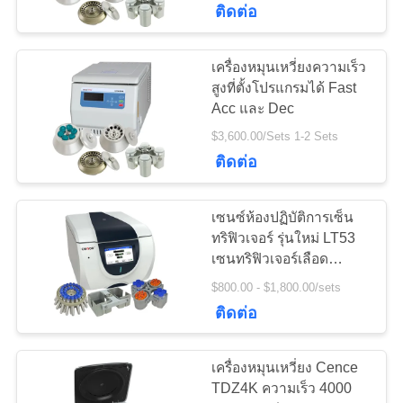
ติดต่อ
(21)</h3> </div> </body>
</html>
เครื่องหมุนเหวี่ยงความเร็ว
สูงที่ตั้งโปรแกรมได้ Fast
Acc และ Dec
$3,600.00/Sets 1-2 Sets
ติดต่อ
เซนซ์ห้องปฏิบัติการเซ็น
ทริฟิวเจอร์ รุ่นใหม่ LT53
เซนทริฟิวเจอร์เลือด
พลาสมา
$800.00 - $1,800.00/sets
ติดต่อ
เครื่องหมุนเหวี่ยง Cence
TDZ4K ความเร็ว 4000