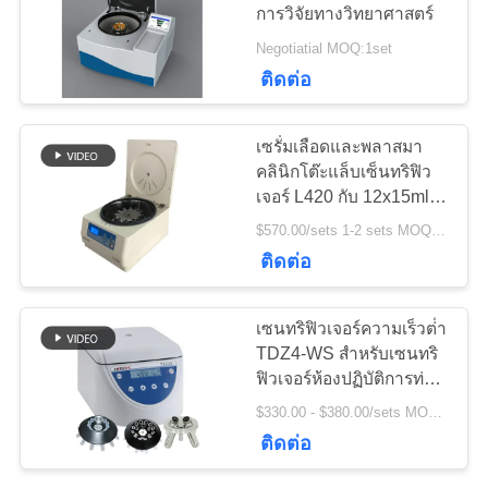
การวิจัยทางวิทยาศาสตร์
กรณี
Negotiatial MOQ:1set
ติดต่อ
VR
เซรั่มเลือดและพลาสมา
แผนผัง
คลินิกโต๊ะแล็บเซ็นทริฟิว
เจอร์ L420 กับ 12x15ml
เว็บไซต์
โรเตอร์สวิง
$570.00/sets 1-2 sets MOQ:1set
ติดต่อ
PRIVACY
เซนทริฟิวเจอร์ความเร็วต่ํา
POLICY
TDZ4-WS สําหรับเซนทริ
ฟิวเจอร์ห้องปฏิบัติการท่อ
10ml 20ml 50ml
$330.00 - $380.00/sets MOQ:1set
ติดต่อ