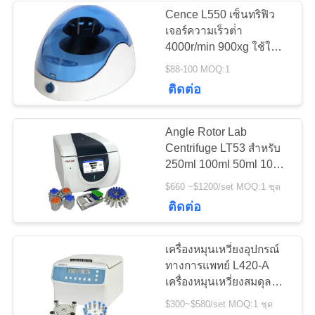
Cence L550 เซ็นทริฟิว
เจอร์ความเร็วต่ํา
4000r/min 900xg ใช้ใน
ห้องปฏิบัติการคลินิก
$88-100 MOQ:1
ติดต่อ
Angle Rotor Lab
Centrifuge LT53 สำหรับ
250ml 100ml 50ml 10ml
5ml 7ml 1.5ml หลอด
$660 ~$1200/set MOQ:1 ชุด
ติดต่อ
เครื่องหมุนเหวี่ยงอุปกรณ์
ทางการแพทย์ L420-A
เครื่องหมุนเหวี่ยงสมดุล
อัตโนมัติความเร็วต่ำบน
$300~$580/set MOQ:1 ชุด
โต๊ะ