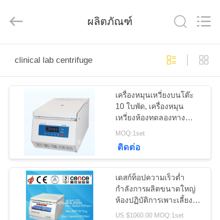
-
2025
Hunan
Xiangyi
ผลิตภัณฑ์
Laboratory
Instrument
Development
Co.,
Ltd..
บ้าน
All
clinical lab centrifuge
Rights
Reserved.
สินค้า
เครื่องหมุนเหวี่ยงบนโต๊ะ
10 ใบพัด, เครื่องหมุน
เหวี่ยงห้องทดลองทาง
เกี่ยว
วิทยาศาสตร์ระดับโมเลกุล
MOQ:1set
ติดต่อ
กับ
เรา
เดสก์ท็อปความเร็วต่ำ
กำลังการผลิตขนาดใหญ่
ห้องปฏิบัติการเพาะเลี้ยง
ทัวร์
เซลล์ Centrifuge (L550)
US $1060.00 MOQ:1set