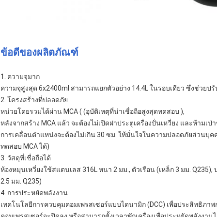
ข้อดีของผลิตภัณฑ์
1. ความจุมาก
ความจุสูงสุด 6x2400ml สามารถแยกตัวอย่าง 14.4L ในรอบเดียว ซึ่งช่วยปร
2. โครงสร้างที่ปลอดภัย
หน่วยโดยรวมได้ผ่าน MCA ( (
อุบัติเหตุที่น่าเชื่อถือสูงสุด
ทดสอบ ),
หลังจากสร้าง MCA แล้ว จะต้องไม่เปิดฝาประตูเครื่องปั่นเหวี่ยง และห้ามเป่
การเคลื่อนตำแหน่งจะต้องไม่เกิน 30 ซม. ให้มั่นใจในความปลอดภัยส่วนบุคค
ทดสอบ MCA ได้)
3. วัสดุที่เชื่อถือได้
ห้องหมุนเหวี่ยงใช้สแตนเลส 316L หนา 2 มม., ตัวเรือน (เหล็ก 3 มม. Q235),
2.5 มม. Q235)
4. การประหยัดพลังงาน
เทคโนโลยีการควบคุมคอมเพรสเซอร์แบบไดนามิก (DCC) เพื่อประสิทธิภาพการ
คอมเพรสเซอร์จะปิดลง หรือสามารถตั้งเวลาพักเครื่องเพื่อประหยัดพลังงา