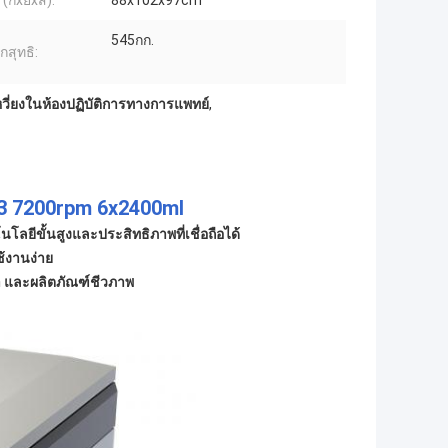
(กxยxส):
88x102x97cm
545กก.
กสุทธิ:
หวี่ยงในห้องปฏิบัติการทางการแพทย์
,
R-3 7200rpm 6x2400ml
โลยีขั้นสูงและประสิทธิภาพที่เชื่อถือได้
ช้งานง่าย
า และผลิตภัณฑ์ชีวภาพ