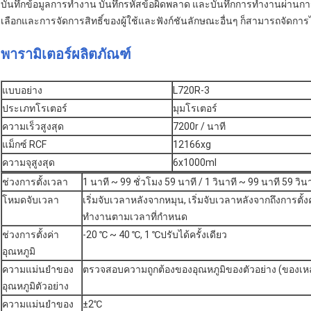
บันทึกข้อมูลการทำงาน บันทึกรหัสข้อผิดพลาด และบันทึกการทำงานผ่านกา
เลือกและการจัดการสิทธิ์ของผู้ใช้และฟังก์ชันลักษณะอื่นๆ ก็สามารถจัดการไ
พารามิเตอร์ผลิตภัณฑ์
แบบอย่าง
L720R-3
ประเภทโรเตอร์
มุมโรเตอร์
ความเร็วสูงสุด
7200r / นาที
แม็กซ์ RCF
12166xg
ความจุสูงสุด
6x1000ml
ช่วงการตั้งเวลา
1 นาที ~ 99 ชั่วโมง 59 นาที / 1 วินาที ~ 99 นาที 59 วิน
โหมดจับเวลา
เริ่มจับเวลาหลังจากหมุน, เริ่มจับเวลาหลังจากถึงการตั้ง
ทำงานตามเวลาที่กำหนด
ช่วงการตั้งค่า
-20 ℃ ~ 40 ℃, 1 ℃ปรับได้ครั้งเดียว
อุณหภูมิ
ความแม่นยำของ
ตรวจสอบความถูกต้องของอุณหภูมิของตัวอย่าง (ของเหลว)
อุณหภูมิตัวอย่าง
ความแม่นยำของ
±2℃