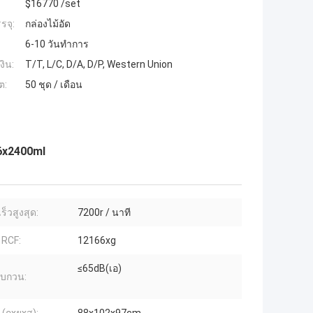
$16770 /set
รจุ:
กล่องไม้อัด
6-10 วันทำการ
งิน:
T/T, L/C, D/A, D/P, Western Union
ต:
50 ชุด / เดือน
 6x2400ml
็วสูงสุด:
7200r / นาที
 RCF:
12166xg
≤65dB(เอ)
รบกวน: