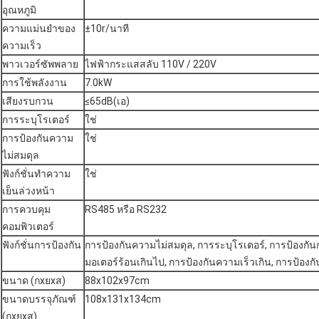
อุณหภูมิ
ความแม่นยำของ
±10r/นาที
ความเร็ว
พาวเวอร์ซัพพลาย
ไฟฟ้ากระแสสลับ 110V / 220V
การใช้พลังงาน
7.0kW
เสียงรบกวน
≤65dB(เอ)
การระบุโรเตอร์
ใช่
การป้องกันความ
ใช่
ไม่สมดุล
ฟังก์ชั่นทำความ
ใช่
เย็นล่วงหน้า
การควบคุม
RS485 หรือ RS232
คอมพิวเตอร์
ฟังก์ชั่นการป้องกัน
การป้องกันความไม่สมดุล, การระบุโรเตอร์, การป้องกันก
มอเตอร์ร้อนเกินไป, การป้องกันความเร็วเกิน, การป้องกั
ขนาด (กxยxส)
88x102x97cm
ขนาดบรรจุภัณฑ์
108x131x134cm
(กxยxส)