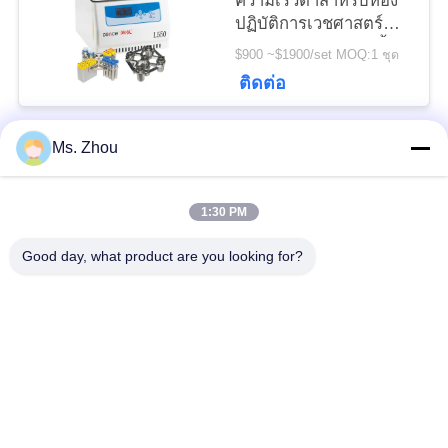
ความเร็วต่ำสำหรับห้อง
ปฏิบัติการเวชศาสตร์
คลินิกและการเพาะเลี้ยง
$900 ~$1900/set MOQ:1 ชุด
เซลล์
ติดต่อ
Ms. Zhou
หมวดหมู่ยอดนิยม
ทั้งหมด
1:30 PM
เครื่อง Centrifuge ของ
เครื่องหมุนเหวี่ยง
ห้องปฏิบัติการ
ทางการแพทย์
Good day, what product are you looking for?
PRP PRF Centrifuge
เครื่องเหวี่ยงแช่เย็น
เครื่องแยกเหวี่ยงแยก
เครื่องหมุนเหวี่ยง
เลือด
ธนาคารเลือด