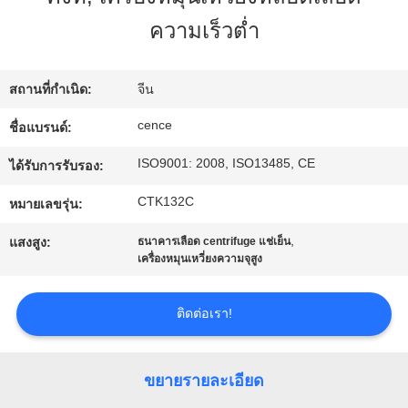
โรงงาน
ความเร็วต่ำ
การ
สถานที่กำเนิด:
จีน
cence
ชื่อแบรนด์:
ควบคุม
ISO9001: 2008, ISO13485, CE
ได้รับการรับรอง:
คุณภาพ
CTK132C
หมายเลขรุ่น:
,
ติดต่อ
แสงสูง:
ธนาคารเลือด centrifuge แช่เย็น
เครื่องหมุนเหวี่ยงความจุสูง
เรา
ติดต่อเรา!
ข่าว
ขยายรายละเอียด