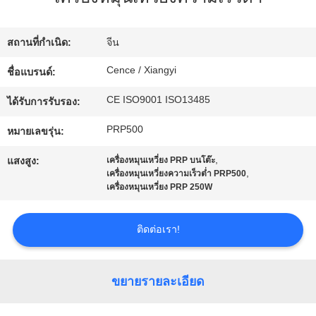
โรงงาน
สถานที่กำเนิด:
จีน
การ
Cence / Xiangyi
ชื่อแบรนด์:
CE ISO9001 ISO13485
ควบคุม
ได้รับการรับรอง:
PRP500
หมายเลขรุ่น:
คุณภาพ
,
แสงสูง:
เครื่องหมุนเหวี่ยง PRP บนโต๊ะ
,
เครื่องหมุนเหวี่ยงความเร็วต่ำ PRP500
ติดต่อ
เครื่องหมุนเหวี่ยง PRP 250W
เรา
ติดต่อเรา!
ข่าว
ขยายรายละเอียด