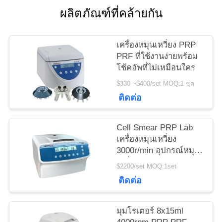
กรณี
ผลิตภัณฑ์ที่คล้ายกัน
VR
เครื่องหมุนเหวี่ยง PRP
PRF ที่ใช้งานง่ายพร้อม
โช้คอัพที่ไม่เหมือนใคร
แผนผัง
$330 ~$400/set MOQ:1 ชุด
ติดต่อ
เว็บไซต์
Cell Smear PRP Lab
PRIVACY
เครื่องหมุนเหวี่ยง
POLICY
3000r/min อุปกรณ์หมุน
เหวี่ยง
$2200/set MOQ:1set
ติดต่อ
มุมโรเตอร์ 8x15ml