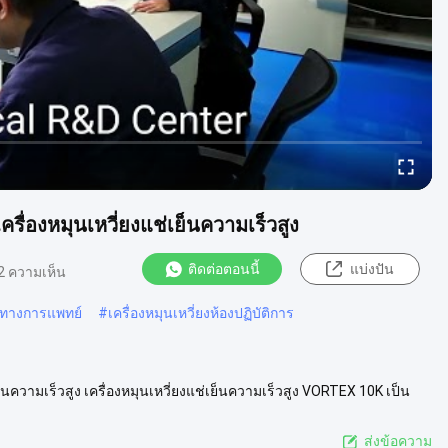
รื่องหมุนเหวี่ยงแช่เย็นความเร็วสูง
ติดต่อตอนนี้
แบ่งปัน
2 ความเห็น
การทางการแพทย์
#
เครื่องหมุนเหวี่ยงห้องปฏิบัติการ
ย็นความเร็วสูง เครื่องหมุนเหวี่ยงแช่เย็นความเร็วสูง VORTEX 10K เป็น
เ...
ดูเพิ่มเติม
ส่งข้อความ