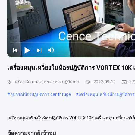
เครื่องหมุนเหวี่ยงในห้องปฏิบัติการ VORTEX 10K เค
เครื่อง Centrifuge ของห้องปฏิบัติการ
2022-09-13
37
#
อุปกรณ์ห้องปฏิบัติการ centrifuge
#
เครื่องหมุนเหวี่ยงห้องปฏิบัติ
เครื่องหมุนเหวี่ยงในห้องปฏิบัติการ VORTEX 10K เครื่องหมุนเหวี่ยงแช่เ
เครื่องหมุนเหวี่ยงอัจฉริยะที่พัฒนาโดย Cence/Xiangyiสามารถตรวจสอบ
ข้อความจากผู้เข้าชม