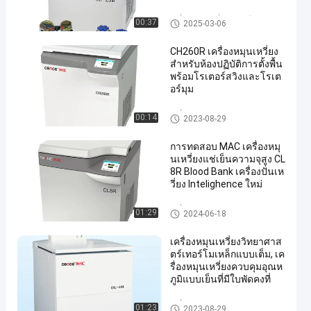
เครื่องแยกเหวี่ยงแยกเลือด
00:37
2025-03-06
CH260R เครื่องหมุนเหวี่ยง
สำหรับห้องปฏิบัติการตั้งพื้น
พร้อมโรเตอร์สวิงและโรเต
อร์มุม
เครื่อง Centrifuge ของห้องปฏิบั
00:14
2023-08-29
ติการ
การทดสอบ MAC เครื่องหมุ
นเหวี่ยงแช่เย็นความจุสูง CL
8R Blood Bank เครื่องปั่นเห
วี่ยง Intelighence ใหม่
เครื่อง Centrifuge ของห้องปฏิบั
01:29
2024-06-18
ติการ
เครื่องหมุนเหวี่ยงวิทยาศาส
ตร์เทอร์โมเหล็กแบบเต็ม, เค
รื่องหมุนเหวี่ยงควบคุมอุณห
ภูมิแบบเย็นที่มีใบพัดคงที่
เครื่อง Centrifuge ของห้องปฏิบั
01:23
2023-08-29