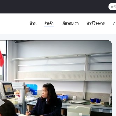
บ้าน
สินค้า
เกี่ยวกับเรา
ทัวร์โรงงาน
ก