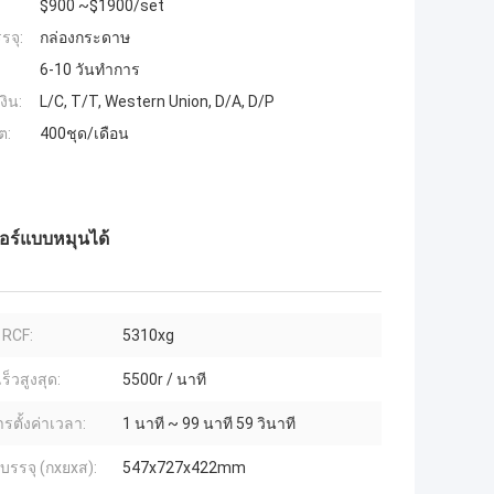
$900 ~$1900/set
รจุ:
กล่องกระดาษ
6-10 วันทำการ
งิน:
L/C, T/T, Western Union, D/A, D/P
ต:
400ชุด/เดือน
ตอร์แบบหมุนได้
 RCF:
5310xg
็วสูงสุด:
5500r / นาที
รตั้งค่าเวลา:
1 นาที ~ 99 นาที 59 วินาที
รรจุ (กxยxส):
547x727x422mm