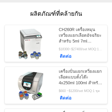
กรณี
ผลิตภัณฑ์ที่คล้ายกัน
VR
CH260R เครื่องหมุน
เหวี่ยงแยกเลือดอัจฉริยะ
แผนผัง
สำหรับ 5ml 7ml
Vacutainers
$18300~$27400/set MOQ:1 ชุด
เว็บไซต์
ติดต่อ
PRIVACY
เครื่องปั่นแยกเหวี่ยงแยก
POLICY
เลือดแบบตั้งโต๊ะ
4x250ml 100ml สำหรับ
วิศวกรรมชีวภาพ
$660 ~$1200/set MOQ:1 ชุด
ติดต่อ