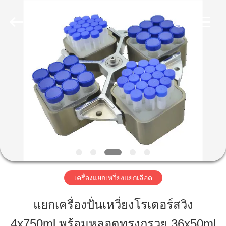
-
2026
Hunan
Xiangyi
Laboratory
Instrument
Development
Co.,
Ltd..
บ้าน
All
Rights
Reserved.
สินค้า
เกี่ยว
กับ
เรา
เครื่องแยกเหวี่ยงแยกเลือด
แยกเครื่องปั่นเหวี่ยงโรเตอร์สวิง
ทัวร์
4x750ml พร้อมหลอดทรงกรวย 36x50ml