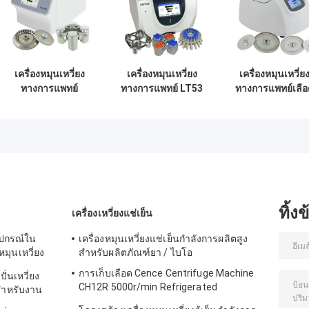
เครื่องหมุนเหวี่ยง
เครื่องหมุนเหวี่ยง
เครื่องหมุนเหวี่ย
ทางการแพทย์
ทางการแพทย์ LT53
ทางการแพทย์เลือ
H1750R Micro-
ความเร็วต่ำสำหรับ
ฝอย TG12M พร้อ
tubes PRC Tube
เวชศาสตร์คลินิก
ระบบวินิจฉัยข้อ
เครื่องหมุนเหวี่ยงแช่
ชีววิทยาทาง
บกพร่องด้วยตนเอ
เย็นความเร็วสูง
พันธุกรรม
ทิ้ง
เครื่องเหวี่ยงแช่เย็น
ุปกรณ์ใน
เครื่องหมุนเหวี่ยงแช่เย็นกำลังการผลิตสูง
หมุนเหวี่ยง
สำหรับผลิตภัณฑ์ยา / ไบโอ
การเก็บเลือด Cence Centrifuge Machine
่นเหวี่ยง
CH12R 5000r/min Refrigerated
สำหรับงาน
Centrifuge
าร