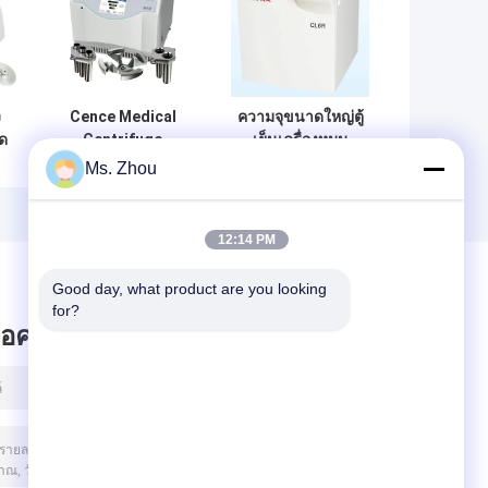
ง
Cence Medical
ความจุขนาดใหญ่ตู้
ด
Centrifuge
เย็นเครื่องหมุน
ม
Machine รถตู้เย็น
เหวี่ยงทางการแพทย์
Ms. Zhou
CH12R สำหรับการ
CL6R สำหรับ
ง
เก็บเลือด
ธนาคารเลือด / ร้าน
ขายยา
12:14 PM
Good day, what product are you looking 
for?
ข้อความไว้