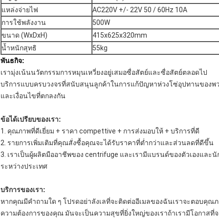
แหล่งจ่ายไฟ
AC220V +/- 22V 50 / 60Hz 10A
การใช้พลังงาน
500W
ขนาด (WxDxH)
415x625x320mm
น้ำหนักสุทธิ
55kg
พันธกิจ:
เรามุ่งเน้นนวัตกรรมการหมุนเหวี่ยงอยู่เสมอซื่อสัตย์และซื่อสัตย์ตลอดไป
บริการแบบครบวงจรที่สนับสนุนลูกค้าในการแก้ปัญหาห่วงโซ่อุปทานของพว
และเงื่อนไขที่ตกลงกัน
ข้อได้เปรียบของเรา:
1. คุณภาพที่ดีเยี่ยม + ราคา compettive + การส่งมอบให้ + บริการที่ดี
2. รายการเพิ่มเติมที่คุณสั่งซื้อคุณจะได้รับราคาที่ต่ำกว่าและส่วนลดที่ดีขึ้น
3. เราเป็นผู้ผลิตมืออาชีพของ centrifuge และเรามีแบรนด์ของตัวเองและน
ระหว่างประเทศ
บริการของเรา:
หากคุณมีคำถามใด ๆ โปรดอย่าลังเลที่จะติดต่ออีเมลของฉันเราจะตอบคุณภา
ความต้องการของคุณ มันจะเป็นความสุขที่ยิ่งใหญ่ของเราถ้าเรามีโอกาสที่