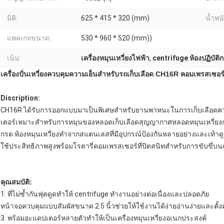
มิติ:
625 * 415 * 320 (mm)
น้ำหนั
แพคเกจขนาด:
530 * 960 * 520 (mm))
เน้น:
เครื่องหมุนเหวี่ยงไฟฟ้า
,
centrifuge ห้องปฏิบัต
เครื่องปั่นเหวี่ยงควบคุมความเย็นสำหรับรถเก็บเลือด CH16R คอมเพรสเซอร
Discription:
CH16R ได้รับการออกแบบมาเป็นพิเศษสำหรับยานพาหนะในการเก็บเลือดคว
เตอร์เหมาะสำหรับการหมุนของหลอดเก็บเลือดสุญญากาศหลอดหมุนเหวี่ยงกรด
กรด ห้องหมุนเหวี่ยงทำจากสแตนเลสที่มีอุปกรณ์ป้องกันหลายอย่างและเท้าดูด
ใช้ประสิทธิภาพสูงพร้อมโรตารี่คอมเพรสเซอร์ที่ปิดสนิทสำหรับการขับขี่
คุณสมบัติ:
1. ที่ไม่ซ้ำกันฟุตดูดทำให้ centrifuge ทำงานอย่างต่อเนื่องและปลอดภัย
หน้าจอควบคุมแบบสัมผัสขนาด 2.5 นิ้วช่วยให้ใช้งานได้ง่ายอ่านง่ายและตั
3. พร้อมอะแดปเตอร์หลายตัวทำให้เป็นเครื่องหมุนเหวี่ยงอเนกประสงค์