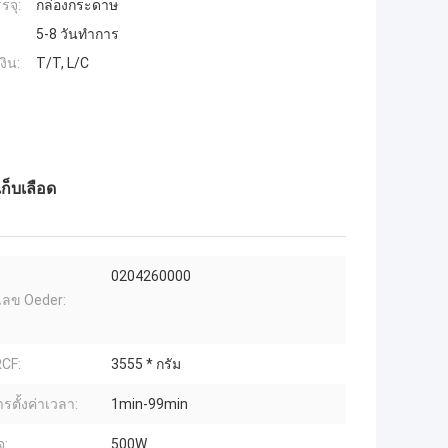
รจุ:
กล่องกระดาษ
5-8 วันทำการ
งิน:
T/T, L/C
เก็บเลือด
0204260000
ลข Oeder:
CF:
3555 * กรัม
รตั้งค่าเวลา:
1min-99min
จ:
500W