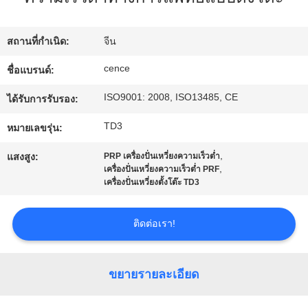
โรงงาน
สถานที่กำเนิด:
จีน
การ
cence
ชื่อแบรนด์:
ISO9001: 2008, ISO13485, CE
ควบคุม
ได้รับการรับรอง:
TD3
หมายเลขรุ่น:
คุณภาพ
,
แสงสูง:
PRP เครื่องปั่นเหวี่ยงความเร็วต่ำ
,
เครื่องปั่นเหวี่ยงความเร็วต่ำ PRF
ติดต่อ
เครื่องปั่นเหวี่ยงตั้งโต๊ะ TD3
เรา
ติดต่อเรา!
ข่าว
ขยายรายละเอียด