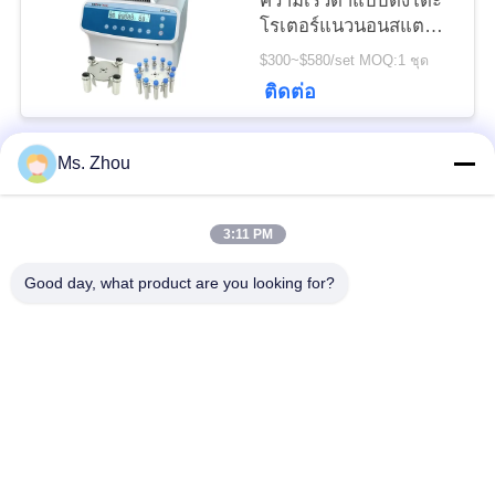
ความเร็วต่ำแบบตั้งโต๊ะ
โรเตอร์แนวนอนสแตน
เลส 12x15ml L420-A
$300~$580/set MOQ:1 ชุด
4200rpm
ติดต่อ
Ms. Zhou
หมวดหมู่ยอดนิยม
ทั้งหมด
3:11 PM
เครื่อง Centrifuge ของ
เครื่องหมุนเหวี่ยง
ห้องปฏิบัติการ
ทางการแพทย์
Good day, what product are you looking for?
PRP PRF Centrifuge
เครื่องเหวี่ยงแช่เย็น
เครื่องแยกเหวี่ยงแยก
เครื่องหมุนเหวี่ยง
เลือด
ธนาคารเลือด