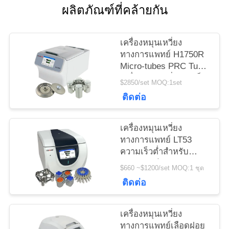
ผลิตภัณฑ์ที่คล้ายกัน
กรณี
เครื่องหมุนเหวี่ยง
VR
ทางการแพทย์ H1750R
Micro-tubes PRC Tube
เครื่องหมุนเหวี่ยงแช่เย็น
แผนผัง
$2850/set MOQ:1set
ความเร็วสูง
ติดต่อ
เว็บไซต์
เครื่องหมุนเหวี่ยง
PRIVACY
ทางการแพทย์ LT53
ความเร็วต่ำสำหรับ
POLICY
เวชศาสตร์คลินิก
$660 ~$1200/set MOQ:1 ชุด
ชีววิทยาทางพันธุกรรม
ติดต่อ
เครื่องหมุนเหวี่ยง
ทางการแพทย์เลือดฝอย