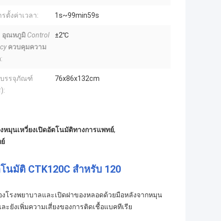
รตั้งค่าเวลา:
1s~99min59s
.
อุณหภูมิ
Control
±2℃
cy
ควบคุมความ
ำ
:
บรรจุภัณฑ์
76x86x132cm
):
่องหมุนเหวี่ยงเปิดอัตโนมัติทางการแพทย์
,
ย์
ัตโนมัติ CTK120C สำหรับ 120
ดของโรงพยาบาลและเปิดฝาของหลอดด้วยมือหลังจากหมุน
ะยังเพิ่มความเสี่ยงของการติดเชื้อแบคทีเรีย