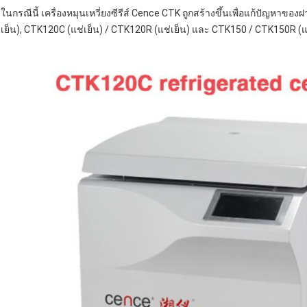
ในกรณีนี้ เครื่องหมุนเหวี่ยงซีรีส์ Cence CTK ถูกสร้างขึ้นเพื่อแก้ปัญหาข
เย็น), CTK120C (แช่เย็น) / CTK120R (แช่เย็น) และ CTK150 / CTK150R (แ