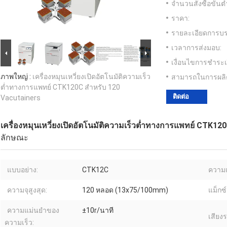
จำนวนสั่งซื้อขั้นต่
ราคา:
รายละเอียดการบร
เวลาการส่งมอบ:
เงื่อนไขการชำระเ
ภาพใหญ่ :
เครื่องหมุนเหวี่ยงเปิดอัตโนมัติความเร็ว
สามารถในการผลิ
ต่ำทางการแพทย์ CTK120C สำหรับ 120
ติดต่อ
Vacutainers
เครื่องหมุนเหวี่ยงเปิดอัตโนมัติความเร็วต่ำทางการแพทย์ CTK12
ลักษณะ
แบบอย่าง:
CTK12C
ความเร
ความจุสูงสุด:
120 หลอด (13x75/100mm)
แม็กซ์
ความแม่นยำของ
±10r/นาที
เสียง
ความเร็ว: