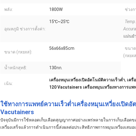
พลัง:
1800W
ช่วงกา
15℃~25℃
Temp
อุณหภูมิ ช่วงการตั้งค่า:
Accura
แม่นย
56x66x85cm
ขนาด
ขนาด (กxยxส):
(กxยxส
น้ำหนักสุทธิ:
130กก.
เครื่องหมุนเหวี่ยงเปิดอัตโนมัติความเร็วต่ำ
,
เครื
เน้น:
120 Vacutainers เครื่องหมุนเหวี่ยงทางการแพท
ใช้ทางการแพทย์ความเร็วต่ำเครื่องหมุนเหวี่ยงเปิดอ
Vacutainers
ปัจจุบันมีการใช้หลอดเก็บเลือดสุญญากาศอย่างแพร่หลายในการเก็บเลือ
เหวี่ยงเสร็จแล้วการดำเนินการนี้ส่งผลต่อประสิทธิภาพการหมุนเหวี่ยงเสมอแล