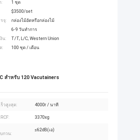
ำ:
1 ชุด
$3500/set
รจุ:
กล่องไม้อัดหรือกล่องไม้
6-9 วันทำการ
งิน:
T/T, L/C, Western Union
ต:
100 ชุด / เดือน
0C สำหรับ 120 Vacutainers
็วสูงสุด:
4000r / นาที
 RCF:
3370xg
≤62dB(เอ)
รบกวน: