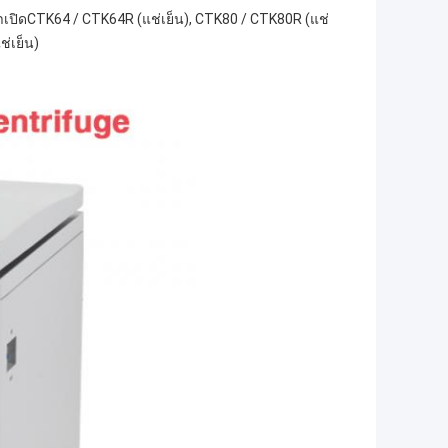
องฝาเปิดCTK64 / CTK64R (แช่เย็น), CTK80 / CTK80R (แช่
ช่เย็น)